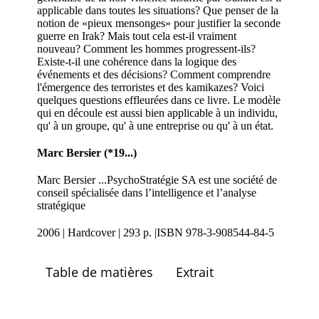
applicable dans toutes les situations? Que penser de la
notion de «pieux mensonges» pour justifier la seconde
guerre en Irak? Mais tout cela est-il vraiment
nouveau? Comment les hommes progressent-ils?
Existe-t-il une cohérence dans la logique des
événements et des décisions? Comment comprendre
l'émergence des terroristes et des kamikazes? Voici
quelques questions effleurées dans ce livre. Le modèle
qui en découle est aussi bien applicable à un individu,
qu' à un groupe, qu' à une entreprise ou qu' à un état.
Marc Bersier (*19...)
Marc Bersier ...PsychoStratégie SA est une société de
conseil spécialisée dans l’intelligence et l’analyse
stratégique
2006 | Hardcover | 293 p. |ISBN 978-3-908544-84-5
Table de matières
Extrait