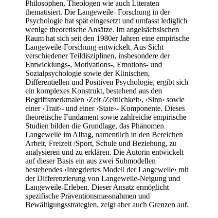
Philosophen, Theologen wie auch Literaten
thematisiert. Die Langeweile- Forschung in der
Psychologie hat spät eingesetzt und umfasst lediglich
wenige theoretische Ansätze. Im angelsächsischen
Raum hat sich seit den 1980er Jahren eine empirische
Langeweile-Forschung entwickelt. Aus Sicht
verschiedener Teildisziplinen, insbesondere der
Entwicklungs-, Motivations-, Emotions- und
Sozialpsychologie sowie der Klinischen,
Differentiellen und Positiven Psychologie, ergibt sich
ein komplexes Konstrukt, bestehend aus den
Begriffsmerkmalen ‹Zeit /Zeitlichkeit›, ‹Sinn› sowie
einer ‹Trait›- und einer ‹State›- Komponente. Dieses
theoretische Fundament sowie zahlreiche empirische
Studien bilden die Grundlage, das Phänomen
Langeweile im Alltag, namentlich in den Bereichen
Arbeit, Freizeit /Sport, Schule und Beziehung, zu
analysieren und zu erklären. Die Autorin entwickelt
auf dieser Basis ein aus zwei Submodellen
bestehendes ‹Integriertes Modell der Langeweile› mit
der Differenzierung von Langeweile-Neigung und
Langeweile-Erleben. Dieser Ansatz ermöglicht
spezifische Präventionsmassnahmen und
Bewältigungsstrategien, zeigt aber auch Grenzen auf.