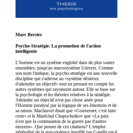
Marc Bersier
Psycho-Stratégie. La promotion de l'action
intelligente
L'homme est un système englobé dans de plus vastes
ensembles, jusqu'au macrosystème Univers. Comme
son nom l'indique, la psycho-stratégie est une nouvelle
discipline qui s'adresse au «système désireux
d'atteindre un objectif» tout en prenant en compte les
autres systèmes qui rayonnent autour. Elle se base sur
la psychologie et les théories relatives à la stratégie.
Atteindre un objectif n'est pas chose aisée pour
l'Homme paralysé par la logique de ses émotions et de
sa raison. Machiavel disait que «Gouverner, c'est faire
croir» et le Maréchal Chapochnikov que «La paix
n'est que la continuation de la guerre par d'autres
moyens». Que penser de ces citations? L'emploi
généralisé de la non-violence insufflé par Gandhi est-il